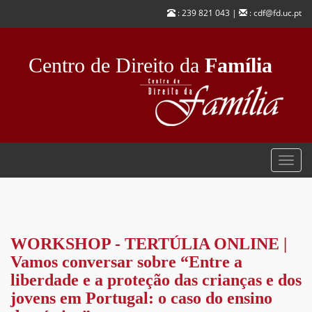
Passar
: 239 821 043 |
: cdf@fd.uc.pt
para
o
conteúdo
Centro de Direito da
Família
principal
Toggl
navig
WORKSHOP - TERTÚLIA ONLINE |
Vamos conversar sobre “Entre a
liberdade e a proteção das crianças e dos
jovens em Portugal: o caso do ensino