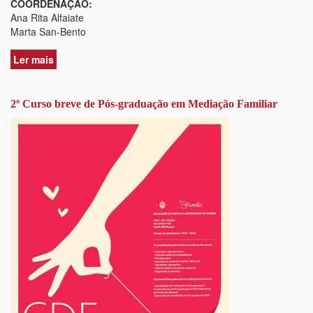
COORDENAÇÃO:
Ana Rita Alfaiate
Marta San-Bento
Ler mais
acerca
de
CURSO
BREVE
2º Curso breve de Pós-graduação em Mediação Familiar
SOBRE
MEDIAÇÃO
FAMILIAR