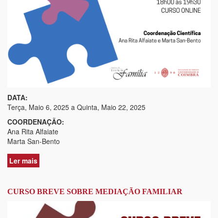
DATA:
Terça, Maio 6, 2025
a
Quinta, Maio 22, 2025
COORDENAÇÃO:
Ana Rita Alfaiate
Marta San-Bento
Ler mais
acerca
de
4.º
Curso
CURSO BREVE SOBRE MEDIAÇÃO FAMILIAR
Breve
sobre