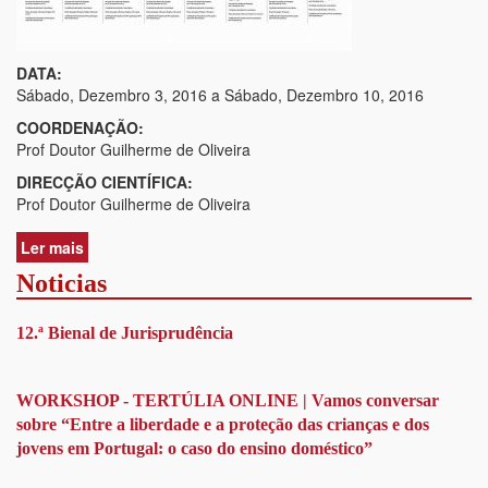
DATA:
Sábado, Dezembro 3, 2016
a
Sábado, Dezembro 10, 2016
COORDENAÇÃO:
Prof Doutor Guilherme de Oliveira
DIRECÇÃO CIENTÍFICA:
Prof Doutor Guilherme de Oliveira
Ler mais
acerca
de
Noticias
1º
Curso
12.ª Bienal de Jurisprudência
breve
de
Pós-
graduação
WORKSHOP - TERTÚLIA ONLINE | Vamos conversar
em
sobre “Entre a liberdade e a proteção das crianças e dos
Mediação
jovens em Portugal: o caso do ensino doméstico”
Familiar