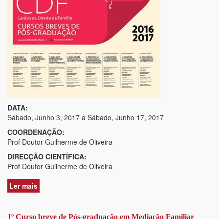
DATA:
Sábado, Junho 3, 2017
a
Sábado, Junho 17, 2017
COORDENAÇÃO:
Prof Doutor Guilherme de Oliveira
DIRECÇÃO CIENTÍFICA:
Prof Doutor Guilherme de Oliveira
Ler mais
acerca
de
2º
Curso
1º Curso breve de Pós-graduação em Mediação Familiar