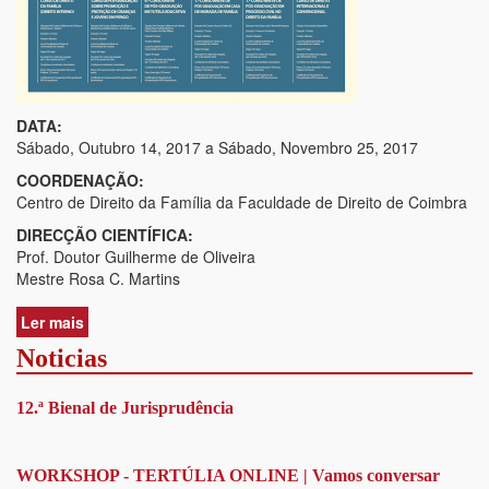
DATA:
Sábado, Outubro 14, 2017
a
Sábado, Novembro 25, 2017
COORDENAÇÃO:
Centro de Direito da Família da Faculdade de Direito de Coimbra
DIRECÇÃO CIENTÍFICA:
Prof. Doutor Guilherme de Oliveira
Mestre Rosa C. Martins
Ler mais
acerca
de
Noticias
Curso
de
12.ª Bienal de Jurisprudência
Direito
da
Família
(Direito
WORKSHOP - TERTÚLIA ONLINE | Vamos conversar