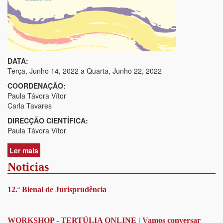
DATA:
Terça, Junho 14, 2022
a
Quarta, Junho 22, 2022
COORDENAÇÃO:
Paula Távora Vítor
Carla Tavares
DIRECÇÃO CIENTÍFICA:
Paula Távora Vítor
Ler mais
acerca
de
Noticias
CURSO
SOBRE
12.ª Bienal de Jurisprudência
A
IGUALDADE
DE
GÉNERO
WORKSHOP - TERTÚLIA ONLINE | Vamos conversar