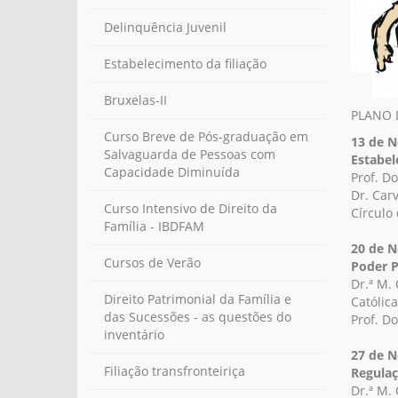
Delinquência Juvenil
Estabelecimento da filiação
Bruxelas-II
PLANO 
Curso Breve de Pós-graduação em
13 de 
Salvaguarda de Pessoas com
Estabel
Capacidade Diminuída
Prof. D
Dr. Car
Curso Intensivo de Direito da
Círculo
Família - IBDFAM
20 de 
Cursos de Verão
Poder P
Dr.ª M.
Direito Patrimonial da Família e
Católica
das Sucessões - as questões do
Prof. D
inventário
27 de 
Filiação transfronteiriça
Regulaç
Dr.ª M.