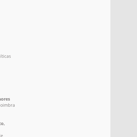
íticas
nores
Coimbra
to,
de