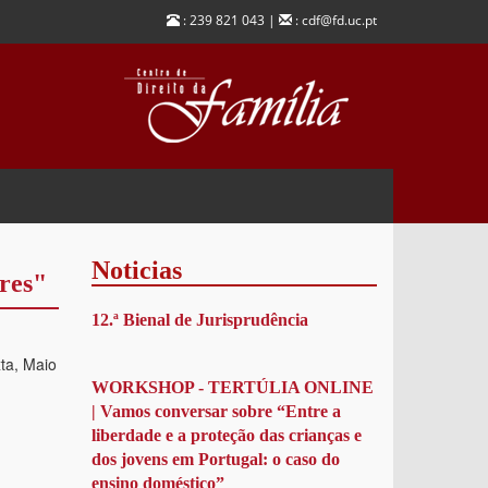
: 239 821 043 |
: cdf@fd.uc.pt
Noticias
res"
12.ª Bienal de Jurisprudência
ta, Maio
WORKSHOP - TERTÚLIA ONLINE
| Vamos conversar sobre “Entre a
liberdade e a proteção das crianças e
dos jovens em Portugal: o caso do
ensino doméstico”