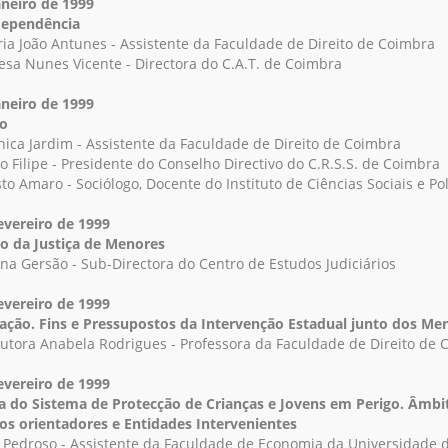
aneiro de 1999
dependência
ria João Antunes - Assistente da Faculdade de Direito de Coimbra
resa Nunes Vicente - Directora do C.A.T. de Coimbra
aneiro de 1999
o
nica Jardim - Assistente da Faculdade de Direito de Coimbra
o Filipe - Presidente do Conselho Directivo do C.R.S.S. de Coimbra
to Amaro - Sociólogo, Docente do Instituto de Ciências Sociais e Pol
evereiro de 1999
o da Justiça de Menores
iana Gersão - Sub-Directora do Centro de Estudos Judiciários
evereiro de 1999
ação. Fins e Pressupostos da Intervenção Estadual junto dos Me
outora Anabela Rodrigues - Professora da Faculdade de Direito de 
evereiro de 1999
 do Sistema de Protecção de Crianças e Jovens em Perigo. Âmbi
ios orientadores e Entidades Intervenientes
o Pedroso - Assistente da Faculdade de Economia da Universidade 