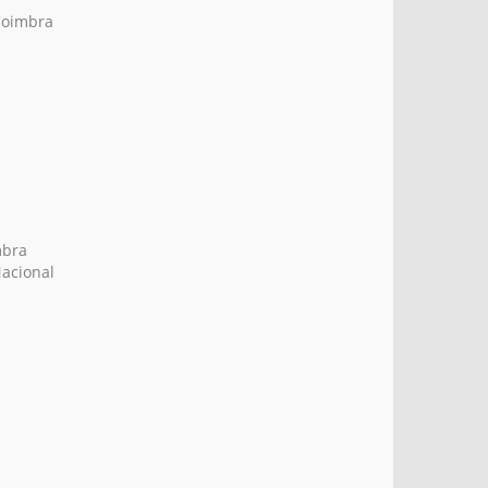
Coimbra
mbra
Nacional