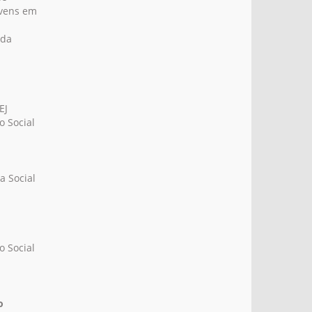
ovens em
 da
EJ
o Social
a Social
o Social
o