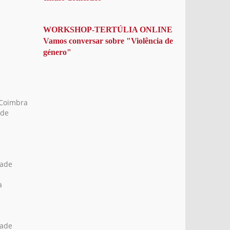
WORKSHOP-TERTÚLIA ONLINE
Vamos conversar sobre "Violência de
género"
 Coimbra
 de
dade
a
dade