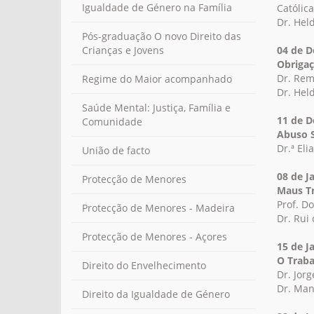
Igualdade de Género na Família
Católica
Dr. Hel
Pós-graduação O novo Direito das
04 de 
Crianças e Jovens
Obrigaç
Dr. Rem
Regime do Maior acompanhado
Dr. Hel
Saúde Mental: Justiça, Família e
11 de 
Comunidade
Abuso 
Dr.ª El
União de facto
08 de J
Protecção de Menores
Maus T
Prof. D
Protecção de Menores - Madeira
Dr. Rui
Protecção de Menores - Açores
15 de J
O Traba
Direito do Envelhecimento
Dr. Jor
Dr. Man
Direito da Igualdade de Género