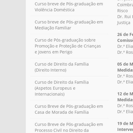
Curso breve de Pós-graduação em
Coimbra
Violência Doméstica
Risco
Dr. Rui 
Curso breve de Pós-graduação em
Justiça
Mediação Familiar
26 de F
Curso de Pós-graduação sobre
Comissõ
Promoção e Proteção de Crianças
Dr.ª Eli
e Jovens em Perigo
Dr.ª Ro
05 de M
Curso de Direito da Família
Medidas
(Direito Interno)
Dr.ª Ro
Dr.ª El
Curso de Direito da Família
(Aspetos Europeus e
12 de M
Internacionais)
Medidas
Dr.ª Ro
Curso Breve de Pós-graduação em
Dr.ª El
Casa de Morada de Família
19 de M
Curso Breve de Pós-graduação em
Interve
Processo Civil no Direito da