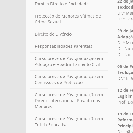
22 de J
Família Direito e Sociedade
Toxico
Dr.ª Ma
Protecção de Menores Vítimas de
Dr.ª Te
Crime Sexual
29 de J
Direito do Divórcio
Adopçã
Dr.ª Mó
Responsabilidades Parentais
Dr. Nun
Dr. Faus
Curso breve de Pós-graduação em
Adopção e Apadrinhamento Civil
05 de F
Evoluçã
Curso breve de Pós-graduação em
Dr.ª El
Comissões de Protecção
12 de F
Curso breve de Pós-graduação em
Legitim
Direito Internacional Privado dos
Prof. D
Menores
19 de F
Curso breve de Pós-graduação em
Reforma
Tutela Educativa
Princíp
Dr. Joã