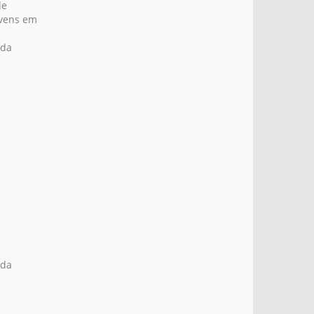
de
ovens em
 da
 da