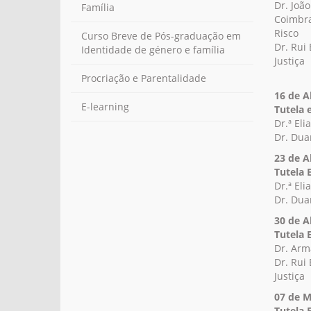
Dr. Joã
Família
Coimbra
Risco
Curso Breve de Pós-graduação em
Dr. Rui 
Identidade de género e família
Justiça
Procriação e Parentalidade
16 de A
E-learning
Tutela 
Dr.ª El
Dr. Duar
23 de A
Tutela 
Dr.ª El
Dr. Duar
30 de A
Tutela 
Dr. Arm
Dr. Rui 
Justiça
07 de M
Tutela 