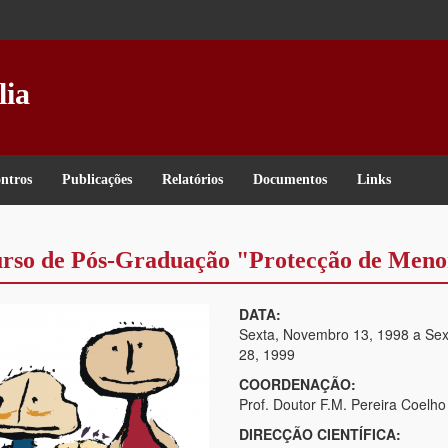
lia
ntros
Publicações
Relatórios
Documentos
Links
urso de Pós-Graduação "Protecção de Meno
DATA:
Sexta, Novembro 13, 1998
a
Sex
28, 1999
COORDENAÇÃO:
Prof. Doutor F.M. Pereira Coelho
DIRECÇÃO CIENTÍFICA: