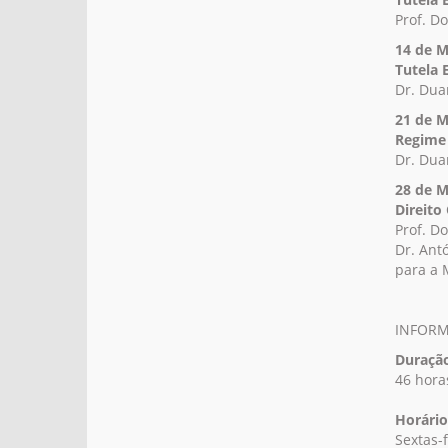
Prof. D
14 de M
Tutela 
Dr. Duar
21 de M
Regime 
Dr. Duar
28 de M
Direito
Prof. D
Dr. Ant
para a 
INFOR
Duração
46 hora
Horário
Sextas-