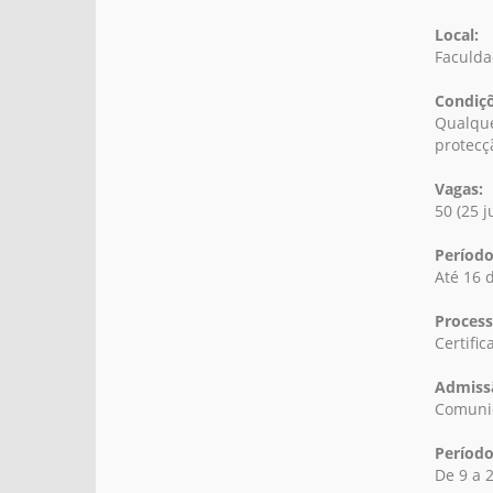
Local:
Faculda
Condiçõ
Qualque
protecç
Vagas:
50 (25 j
Período
Até 16 
Process
Certific
Admissã
Comunic
Período
De 9 a 